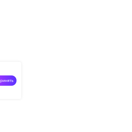
ринять
Портфолио
О студии
Контакты
Отзывы
Онлайн за