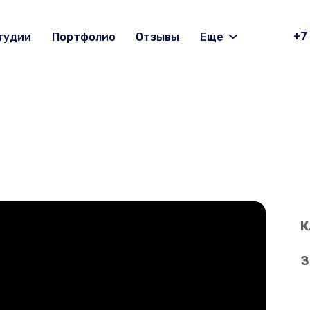
+7
тудии
Портфолио
Отзывы
Еще
К
З