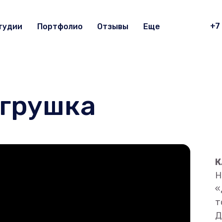
+7
тудии
Портфолио
Отзывы
Еще
грушка
К
Н
«
т
Д