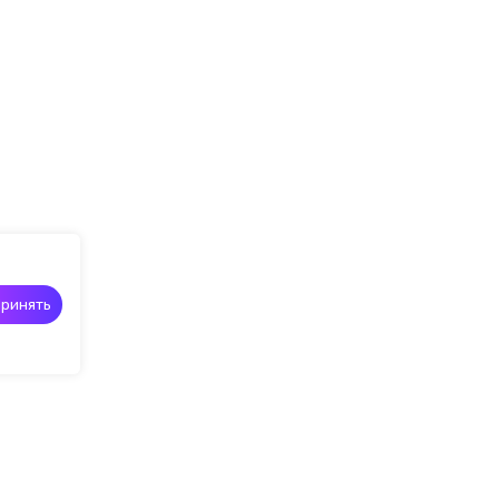
ринять
Портфолио
О студии
Контакты
Отзывы
Онлайн за