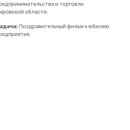
редпринимательства и торговли
ировской области.
адача:
Поздравительный фильм к юбилею
редприятия.