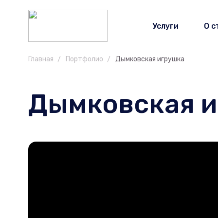
Услуги
О с
Главная
Портфолио
Дымковская игрушка
Дымковская и